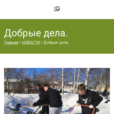
Ардато
ГБПОУ
«Ардатовский
Добрые дела.
вский
аграрный
Главная
НОВОСТИ
Добрые дела.
техникум».
Аграрн
ый
Техник