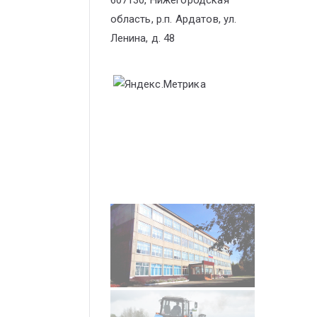
607130, Нижегородская
область, р.п. Ардатов, ул.
Ленина, д. 48