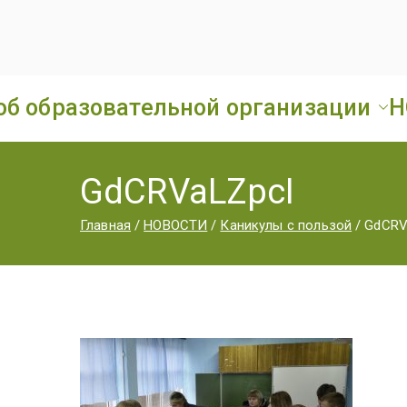
об образовательной организации
Н
GdCRVaLZpcI
Главная
НОВОСТИ
Каникулы с пользой
GdCRV