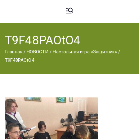
Ардато
ГБПОУ
«Ардатовский
T9F48PAOtO4
вский
аграрный
Главная
НОВОСТИ
Настольная игра «Защитник»
техникум».
T9F48PAOtO4
Аграрн
ый
Техник