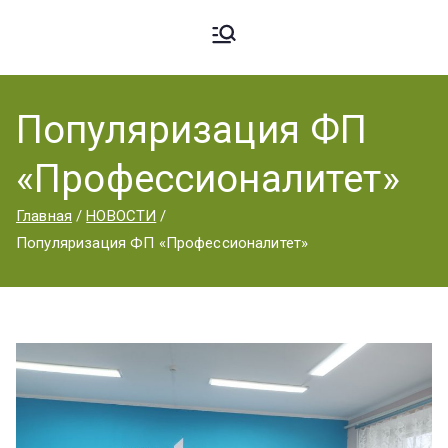
Ардато
ГБПОУ
«Ардатовский
Популяризация ФП
вский
аграрный
«Профессионалитет»
техникум».
Аграрн
Главная
НОВОСТИ
Популяризация ФП «Профессионалитет»
ый
Техник