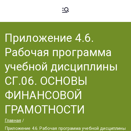
Ардато
ГБПОУ
«Ардатовский
Приложение 4.6.
вский
аграрный
Рабочая программа
техникум».
Аграрн
учебной дисциплины
СГ.06. ОСНОВЫ
ый
ФИНАНСОВОЙ
ГРАМОТНОСТИ
Техник
Главная
Приложение 4.6. Рабочая программа учебной дисциплины