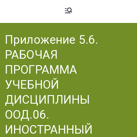
Ардато
ГБПОУ
«Ардатовский
Приложение 5.6.
вский
аграрный
РАБОЧАЯ
техникум».
Аграрн
ПРОГРАММА
УЧЕБНОЙ
ый
ДИСЦИПЛИНЫ
ООД.06.
Техник
ИНОСТРАННЫЙ