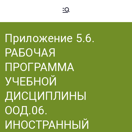
Ардато
ГБПОУ
«Ардатовский
Приложение 5.6.
вский
аграрный
РАБОЧАЯ
техникум».
Аграрн
ПРОГРАММА
УЧЕБНОЙ
ый
ДИСЦИПЛИНЫ
ООД.06.
Техник
ИНОСТРАННЫЙ