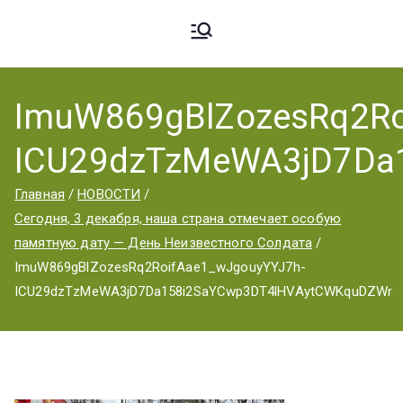
Ардато
ГБПОУ
«Ардатовский
ImuW869gBlZozesRq2Ro
вский
аграрный
ICU29dzTzMeWA3jD7Da
техникум».
Аграрн
Главная
НОВОСТИ
Сегодня, 3 декабря, наша страна отмечает особую
памятную дату — День Неизвестного Солдата
ый
ImuW869gBlZozesRq2RoifAae1_wJgouyYYJ7h-
ICU29dzTzMeWA3jD7Da158i2SaYCwp3DT4lHVAytCWKquDZWr
Техник