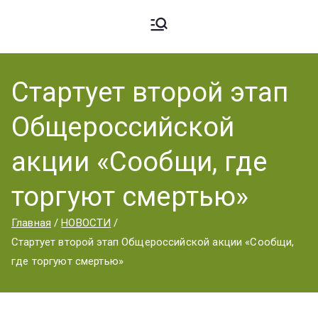
Ардато
ГБПОУ
«Ардатовский
Стартует второй этап
вский
аграрный
Общероссийской
техникум».
Аграрн
акции «Сообщи, где
торгуют смертью»
ый
Главная
НОВОСТИ
Стартует второй этап Общероссийской акции «Сообщи,
Техник
где торгуют смертью»