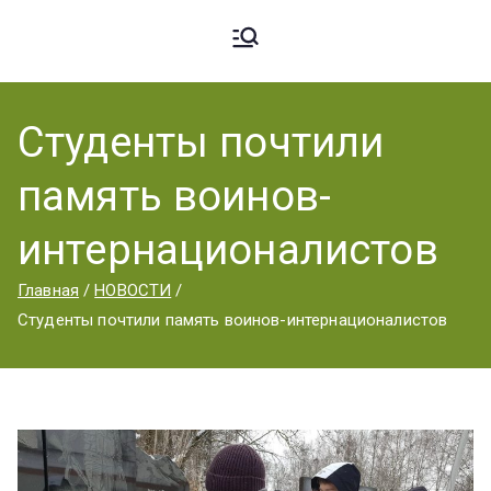
Ардато
ГБПОУ
«Ардатовский
Студенты почтили
вский
аграрный
память воинов-
техникум».
Аграрн
интернационалистов
Главная
НОВОСТИ
ый
Студенты почтили память воинов-интернационалистов
Техник