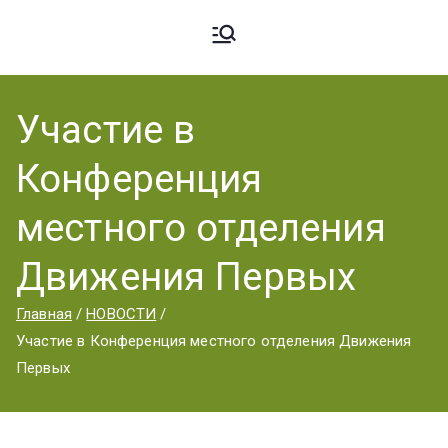
Ардато
ГБПОУ
«Ардатовский
Участие в
вский
аграрный
Конференция
техникум».
Аграрн
местного отделения
Движения Первых
ый
Главная
НОВОСТИ
Участие в Конференция местного отделения Движения
Техник
Первых