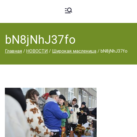
Ардато
ГБПОУ
«Ардатовский
bN8jNhJ37fo
вский
аграрный
Главная
НОВОСТИ
Широкая масленица
bN8jNhJ37fo
техникум».
Аграрн
ый
Техник