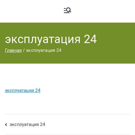
Ардато
ГБПОУ
«Ардатовский
эксплуатация 24
вский
аграрный
Главная
эксплуатация 24
техникум».
Аграрн
ый
эксплуатация 24
Техник
эксплуатация 24