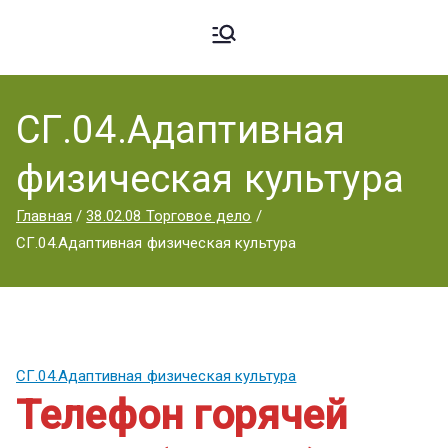
Ардато
ГБПОУ
«Ардатовский
СГ.04.Адаптивная
вский
аграрный
физическая культура
техникум».
Аграрн
Главная
38.02.08 Торговое дело
СГ.04.Адаптивная физическая культура
ый
Техник
СГ.04.Адаптивная физическая культура
Телефон горячей