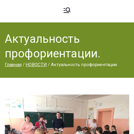
Ардато
ГБПОУ
«Ардатовский
Актуальность
вский
аграрный
профориентации.
техникум».
Аграрн
Главная
НОВОСТИ
Актуальность профориентации.
ый
Техник