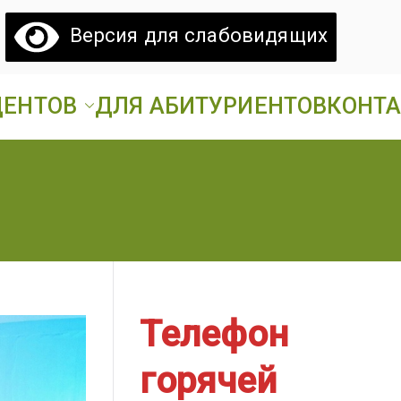
Версия для слабовидящих
ДЕНТОВ
ДЛЯ АБИТУРИЕНТОВ
КОНТ
атовский
ий аграрный техникум».
грарный
ехникум
Телефон
горячей