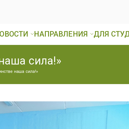
ОВОСТИ
НАПРАВЛЕНИЯ
ДЛЯ СТУ
Ард
ГБПОУ «Ардатовск
наша сила!»
А
инстве наша сила!»
Т