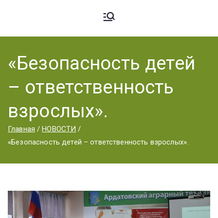
Ардато
ГБПОУ
«Ардатовский
«Безопасность детей
вский
аграрный
– ответственность
техникум».
Аграрн
взрослых».
Главная
НОВОСТИ
ый
«Безопасность детей – ответственность взрослых».
Техник