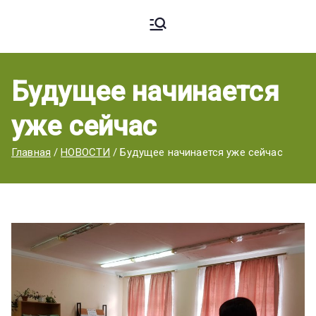
Ардато
ГБПОУ
«Ардатовский
Будущее начинается
вский
аграрный
уже сейчас
техникум».
Аграрн
Главная
НОВОСТИ
Будущее начинается уже сейчас
ый
Техник