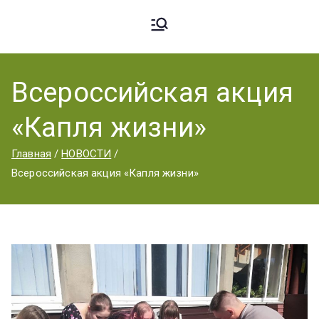
Ардато
ГБПОУ
«Ардатовский
Всероссийская акция
вский
аграрный
«Капля жизни»
техникум».
Аграрн
Главная
НОВОСТИ
Всероссийская акция «Капля жизни»
ый
Техник