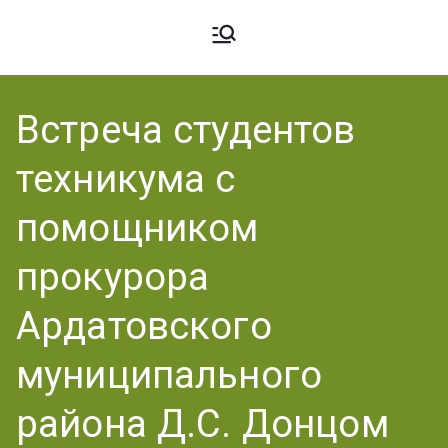
Ардато
ГБПОУ
«Ардатовский
Встреча студентов
вский
аграрный
техникума с
техникум».
Аграрн
помощником
прокурора
ый
Ардатовского
муниципального
Техник
района Д.С. Донцом