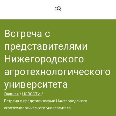
Ардато
ГБПОУ
«Ардатовский
Встреча с
вский
аграрный
представителями
техникум».
Аграрн
Нижегородского
агротехнологического
ый
университета
Главная
НОВОСТИ
Техник
Встреча с представителями Нижегородского
агротехнологического университета