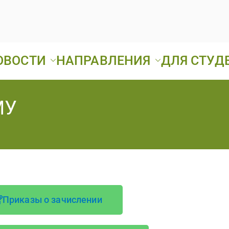
ОВОСТИ
НАПРАВЛЕНИЯ
ДЛЯ СТУД
Ард
ГБПОУ «Ардатовс
МУ
А
Т
Приказы о зачислении