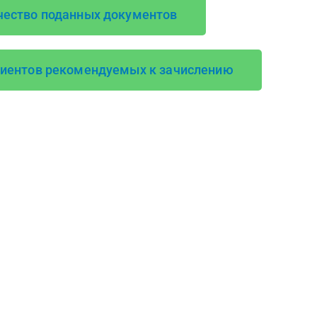
чество поданных документов
риентов рекомендуемых к зачислению