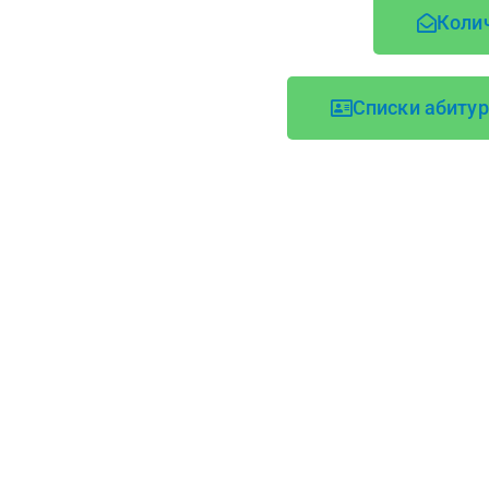
Коли
Списки абиту