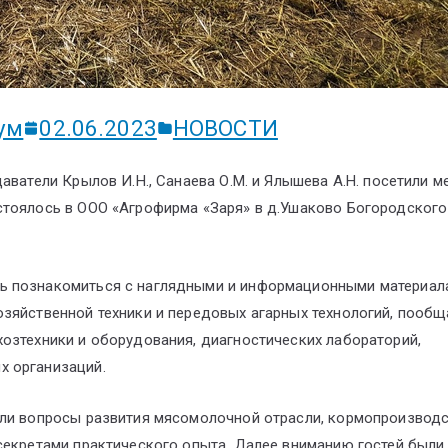
ум
02.06.2023
НОВОСТИ
аватели Крылов И.Н., Санаева О.М. и Ялышева А.Н. посетили 
стоялось в ООО «Агрофирма «Заря» в д.Ушаково Богородского
ь познакомиться с наглядными и информационными материал
зяйственной техники и передовых агарных технологий, пообщ
озтехники и оборудования, диагностических лабораторий,
х организаций.
или вопросы развития мясомолочной отрасли, кормопроизводс
секретами практического опыта. Далее вниманию гостей были