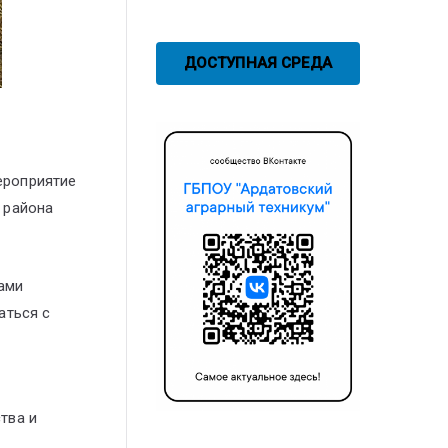
ДОСТУПНАЯ СРЕДА
мероприятие
 района
ами
аться с
тва и