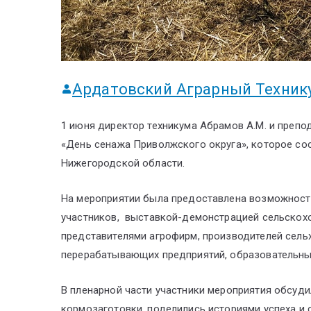
Ардатовский Аграрный Техник
1 июня директор техникума Абрамов А.М. и препод
«День сенажа Приволжского округа», которое со
Нижегородской области.
На мероприятии была предоставлена возможност
участников, выставкой-демонстрацией сельскохо
представителями агрофирм, производителей сельх
перерабатывающих предприятий, образовательны
В пленарной части участники мероприятия обсуд
кормозаготовки, поделились историями успеха и 