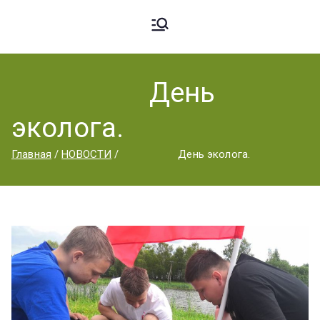
Ардато
ГБПОУ
«Ардатовский
День
вский
аграрный
эколога.
техникум».
Аграрн
Главная
НОВОСТИ
День эколога.
ый
Техник