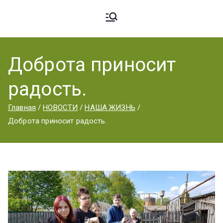
Ардато
ГБПОУ
«Ардатовский
Доброта приносит
вский
аграрный
радость.
техникум».
Аграрн
Главная
НОВОСТИ
НАША ЖИЗНЬ
Доброта приносит радость.
ый
Техник