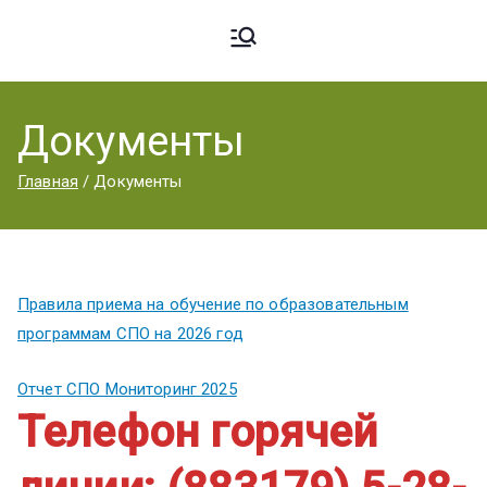
Ардато
ГБПОУ
«Ардатовский
Документы
вский
аграрный
Главная
Документы
техникум».
Аграрн
Правила приема на обучение по образовательным
ый
программам СПО на 2026 год
Отчет СПО Мониторинг 2025
Техник
Телефон горячей