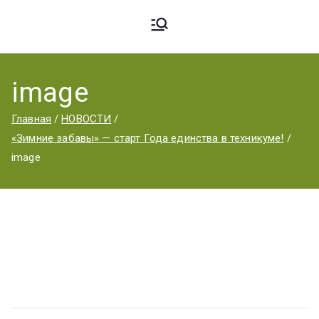
Ардато
ГБПОУ
«Ардатовский
image
вский
аграрный
Главная
НОВОСТИ
техникум».
«Зимние забавы» — старт Года единства в техникуме!
Аграрн
image
ый
Техник