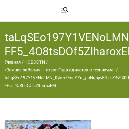
Ардато
ГБПОУ
«Ардатовский
taLqSEo197Y1VENoLMN
вский
аграрный
FF5_4O8tsDOf5Zlharox
техникум».
Аграрн
Главная
НОВОСТИ
«Зимние забавы» — старт Года единства в техникуме!
taLqSEo197Y1VENoLMN_0ykm6EneYZu_poNrjhpvKRzkZ4v9X0U
ый
FF5_4O8tsDOf5ZlharoxEM
Техник