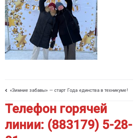
ум
«Зимние забавы» — старт Года единства в техникуме!
Телефон горячей
линии: (883179) 5-28-