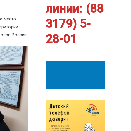
линии: (88
е место
3179) 5-
ерритории
волов России.
28-01
АНКЕТА ПОЛУЧАТЕЛЯ
ОБРАЗОВАТЕЛЬНЫХ
УСЛУГ