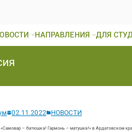
ОВОСТИ
НАПРАВЛЕНИЯ
ДЛЯ СТУ
Ард
ГБПОУ «Ардатовск
сия
А
Т
ум
02.11.2022
НОВОСТИ
у «Самовар – батюшка! Гармонь – матушка!» в Ардатовском к