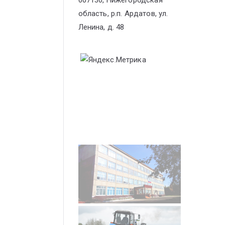
607130, Нижегородская
область, р.п. Ардатов, ул.
Ленина, д. 48