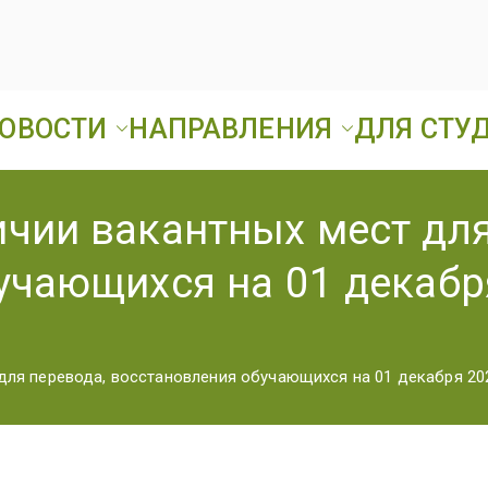
ОВОСТИ
НАПРАВЛЕНИЯ
ДЛЯ СТУ
Ард
ГБПОУ «Ардатовск
чии вакантных мест для
А
учающихся на 01 декабр
Т
для перевода, восстановления обучающихся на 01 декабря 20