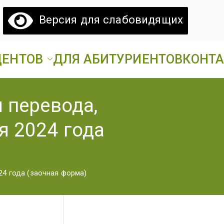
Версия для слабовидящих
ДЕНТОВ
ДЛЯ АБИТУРИЕНТОВ
КОНТ
атовский
ий аграрный техникум».
 перевода,
грарный
я 2024 года
ехникум
24 года (заочная форма)