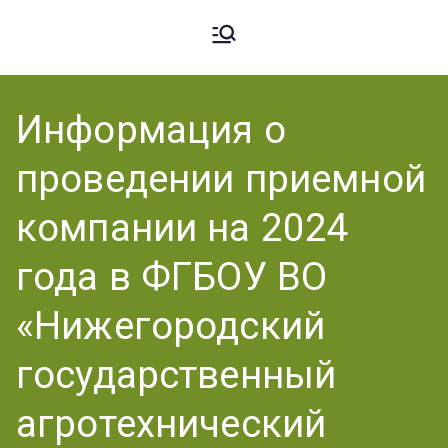
Ардато
ГБПОУ
«Ардатовский
Информация о
вский
аграрный
проведении приемной
техникум».
Аграрн
компании на 2024
года в ФГБОУ ВО
ый
«Нижегородский
государственный
Техник
агротехнический