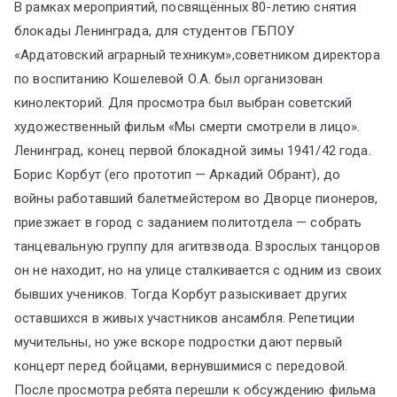
В рамках мероприятий, посвящённых 80-летию снятия
блокады Ленинграда, для студентов ГБПОУ
«Ардатовский аграрный техникум»,советником директора
по воспитанию Кошелевой О.А. был организован
кинолекторий. Для просмотра был выбран советский
художественный фильм «Мы смерти смотрели в лицо».
Ленинград, конец первой блокадной зимы 1941/42 года.
Борис Корбут (его прототип — Аркадий Обрант), до
войны работавший балетмейстером во Дворце пионеров,
приезжает в город с заданием политотдела — собрать
танцевальную группу для агитвзвода. Взрослых танцоров
он не находит, но на улице сталкивается с одним из своих
бывших учеников. Тогда Корбут разыскивает других
оставшихся в живых участников ансамбля. Репетиции
мучительны, но уже вскоре подростки дают первый
концерт перед бойцами, вернувшимися с передовой.
После просмотра ребята перешли к обсуждению фильма