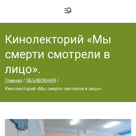
Ардато
ГБПОУ
«Ардатовский
Кинолекторий «Мы
вский
аграрный
смерти смотрели в
техникум».
Аграрн
лицо».
Главная
ОБЪЯВЛЕНИЯ
ый
Кинолекторий «Мы смерти смотрели в лицо».
Техник