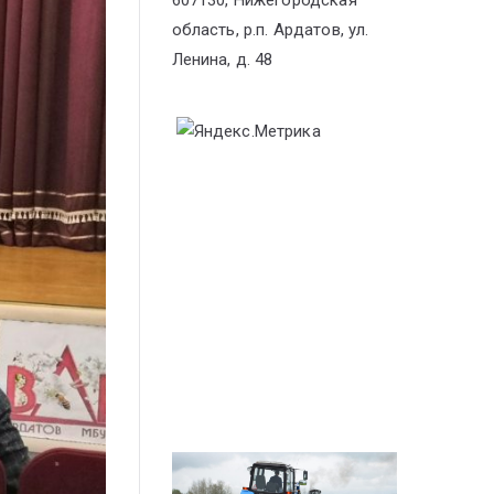
607130, Нижегородская
область, р.п. Ардатов, ул.
Ленина, д. 48