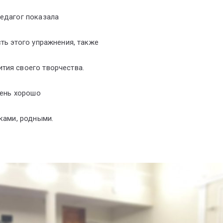
Педагог показала
ть этого упражнения, также
тия своего творчества.
чень хорошо
ками, родными.