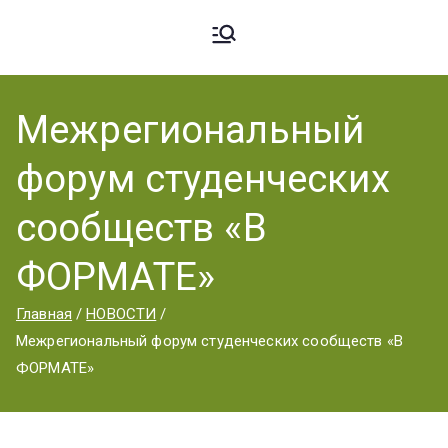
Ардато
ГБПОУ
«Ардатовский
Межрегиональный
вский
аграрный
форум студенческих
техникум».
Аграрн
сообществ «В
ФОРМАТЕ»
ый
Главная
НОВОСТИ
Межрегиональный форум студенческих сообществ «В
Техник
ФОРМАТЕ»