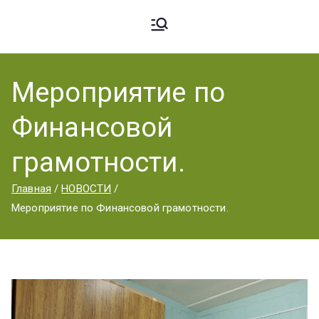
Ардато
ГБПОУ
«Ардатовский
Мероприятие по
вский
аграрный
Финансовой
техникум».
Аграрн
грамотности.
Главная
НОВОСТИ
ый
Мероприятие по Финансовой грамотности.
Техник