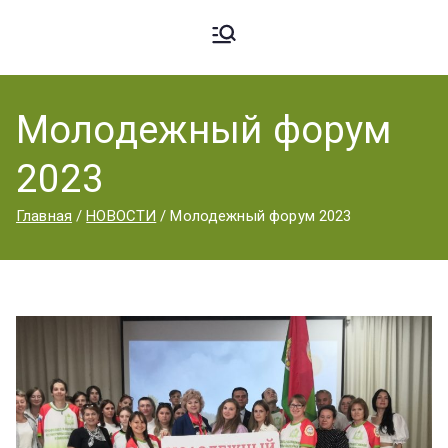
Ардато
ГБПОУ
«Ардатовский
Молодежный форум
вский
аграрный
2023
техникум».
Аграрн
Главная
НОВОСТИ
Молодежный форум 2023
ый
Техник