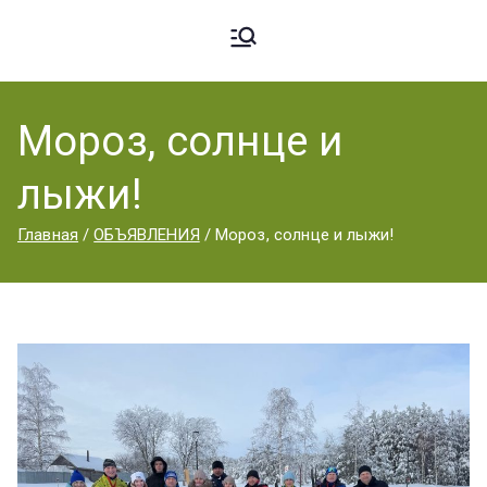
Ардато
ГБПОУ
«Ардатовский
Мороз, солнце и
вский
аграрный
лыжи!
техникум».
Аграрн
Главная
ОБЪЯВЛЕНИЯ
Мороз, солнце и лыжи!
ый
Техник