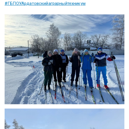
#ГБПОУАрдатовскийаграрныйтехникум