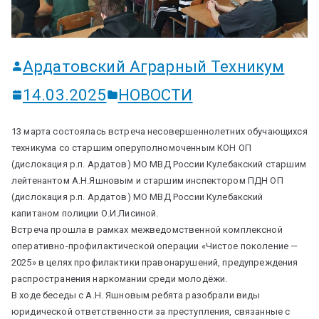
ум
Ардатовский Аграрный Техникум
14.03.2025
НОВОСТИ
13 марта состоялась встреча несовершеннолетних обучающихся
техникума со старшим оперуполномоченным КОН ОП
(дислокация р.п. Ардатов) МО МВД России Кулебакский старшим
лейтенантом А.Н.Яшновым и старшим инспектором ПДН ОП
(дислокация р.п. Ардатов) МО МВД России Кулебакский
капитаном полиции О.И.Лисиной.
Встреча прошла в рамках межведомственной комплексной
оперативно-профилактической операции «Чистое поколение —
2025» в целях профилактики правонарушений, предупреждения
распространения наркомании среди молодёжи.
В ходе беседы с А.Н. Яшновым ребята разобрали виды
юридической ответственности за преступления, связанные с