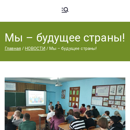
Ардато
ГБПОУ
«Ардатовский
Мы – будущее страны!
вский
аграрный
Главная
НОВОСТИ
Мы – будущее страны!
техникум».
Аграрн
ый
Техник