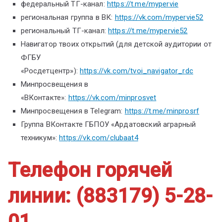
федеральный ТГ-канал:
https://t.me/mypervie
региональная группа в ВК:
https://vk.com/mypervie52
региональный ТГ-канал:
https://t.me/mypervie52
Навигатор твоих открытий (для детской аудитории от
ФГБУ
«Росдетцентр»):
https://vk.com/tvoi_navigator_rdc
Минпросвещения в
«ВКонтакте»:
https://vk.com/minprosvet
Минпросвещения в Telegram:
https://t.me/minprosrf
Группа ВКонтакте ГБПОУ «Ардатовский аграрный
техникум»:
https://vk.com/clubaat4
Телефон горячей
линии: (883179) 5-28-
01