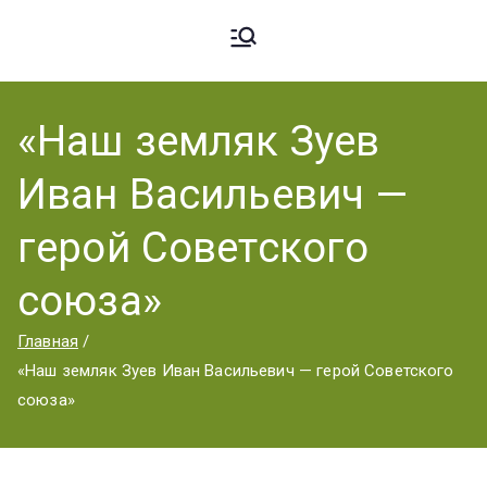
Ардато
ГБПОУ
«Ардатовский
«Наш земляк Зуев
вский
аграрный
Иван Васильевич —
техникум».
Аграрн
герой Советского
союза»
ый
Главная
«Наш земляк Зуев Иван Васильевич — герой Советского
Техник
союза»