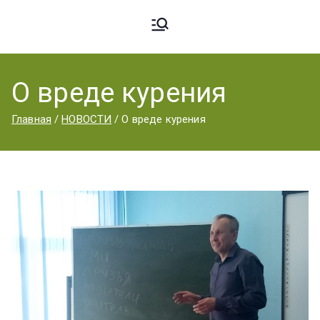
Ардато
ГБПОУ
«Ардатовский
О вреде курения
вский
аграрный
Главная
НОВОСТИ
О вреде курения
техникум».
Аграрн
ый
Техник