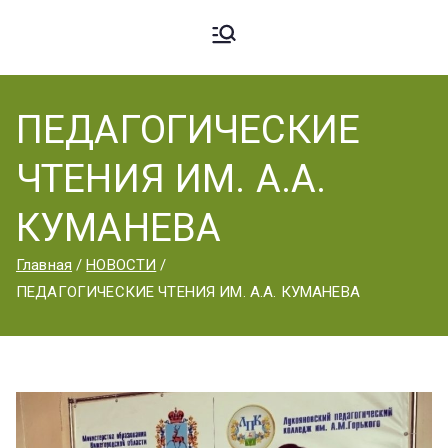
Ардато
ГБПОУ
«Ардатовский
ПЕДАГОГИЧЕСКИЕ
вский
аграрный
ЧТЕНИЯ ИМ. А.А.
техникум».
Аграрн
КУМАНЕВА
Главная
НОВОСТИ
ый
ПЕДАГОГИЧЕСКИЕ ЧТЕНИЯ ИМ. А.А. КУМАНЕВА
Техник