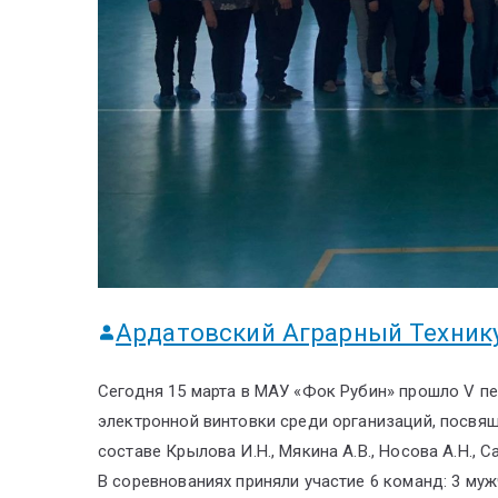
Ардатовский Аграрный Техник
Сегодня 15 марта в МАУ «Фок Рубин» прошло V пе
электронной винтовки среди организаций, посвя
составе Крылова И.Н., Мякина А.В., Носова А.Н., С
В соревнованиях приняли участие 6 команд: 3 му