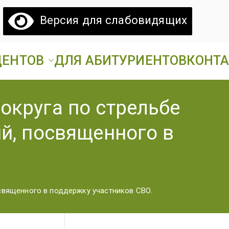
Версия для слабовидящих
ДЕНТОВ
ДЛЯ АБИТУРИЕНТОВ
КОНТ
атовский
ий аграрный техникум».
округа по стрельбе
грарный
й, посвященного в
ехникум
освященного в поддержку участников СВО.