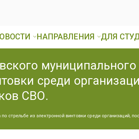
ОВОСТИ
НАПРАВЛЕНИЯ
ДЛЯ СТУ
Ард
ГБПОУ «Ардатовск
вского муниципального 
А
нтовки среди организаци
Т
ков СВО.
 по стрельбе из электронной винтовки среди организаций, п