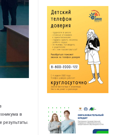
з
ехникума в
е результаты.