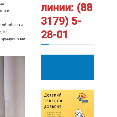
 за
линии: (88
тво и
3179) 5-
кой области
28-01
, за
 формировании
АНКЕТА ПОЛУЧАТЕЛЯ
ОБРАЗОВАТЕЛЬНЫХ
УСЛУГ