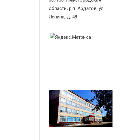
607130, Нижегородская
область, р.п. Ардатов, ул.
Ленина, д. 48