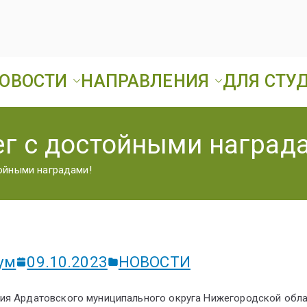
ОВОСТИ
НАПРАВЛЕНИЯ
ДЛЯ СТУ
Ард
ГБПОУ «Ардатовск
г с достойными наград
А
ойными наградами!
Т
ум
09.10.2023
НОВОСТИ
ния Ардатовского муниципального округа Нижегородской обл