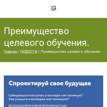
Ардато
ГБПОУ
«Ардатовский
Преимущество
вский
аграрный
целевого обучения.
техникум».
Аграрн
Главная
НОВОСТИ
Преимущество целевого обучения.
ый
Техник