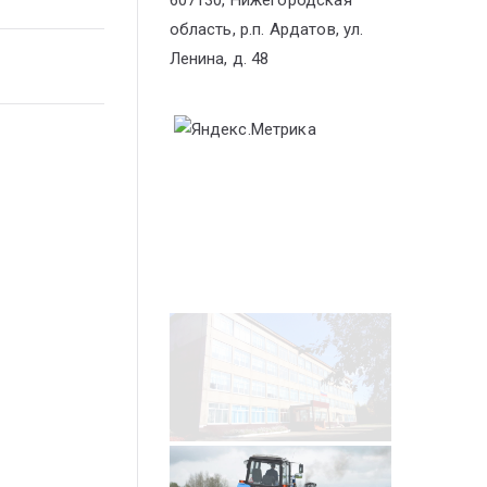
607130, Нижегородская
область, р.п. Ардатов, ул.
Ленина, д. 48