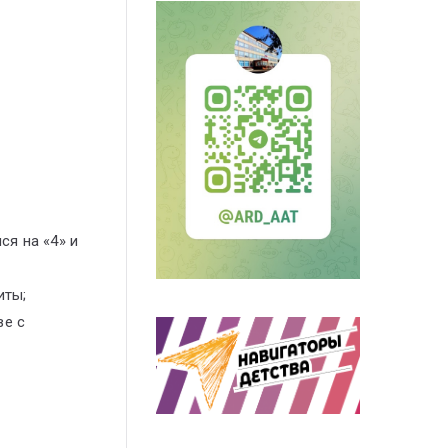
я на «4» и
иты;
ве с