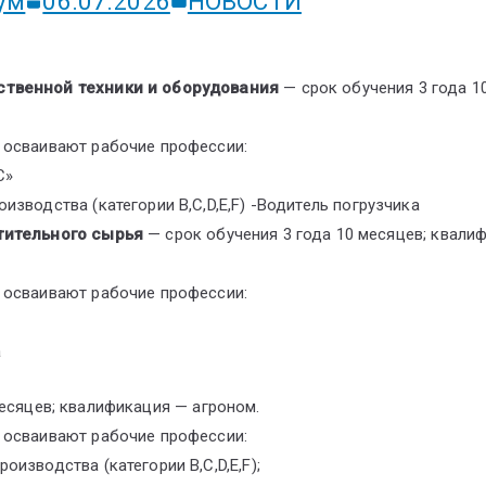
ум
06.07.2026
НОВОСТИ
ственной техники и оборудования
— срок обучения 3 года 1
 осваивают рабочие профессии:
С»
зводства (категории В,С,D,E,F) -Водитель погрузчика
стительного сырья
— срок обучения 3 года 10 месяцев; квали
 осваивают рабочие профессии:
а
месяцев; квалификация — агроном.
 осваивают рабочие профессии:
изводства (категории В,С,D,E,F);