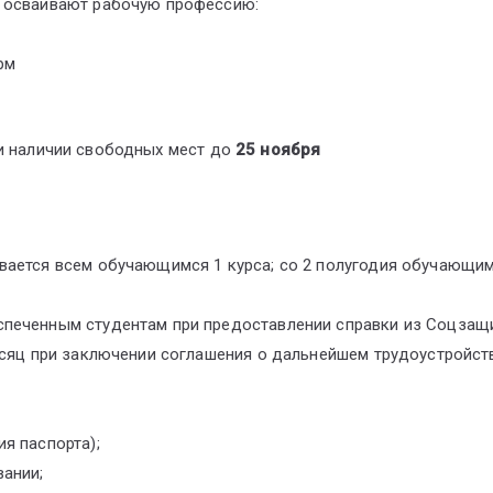
о осваивают рабочую профессию:
рм
ри наличии свободных мест до
25 ноября
вается всем обучающимся 1 курса; со 2 полугодия обучающимс
спеченным студентам при предоставлении справки из Соцзащ
есяц при заключении соглашения о дальнейшем трудоустройст
я паспорта);
вании;