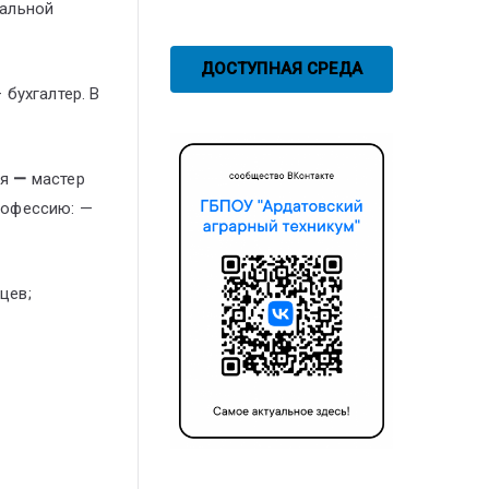
мальной
ДОСТУПНАЯ СРЕДА
бухгалтер. В
ия
—
мастер
рофессию: —
цев;