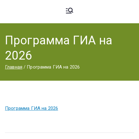
Ардато
ГБПОУ
«Ардатовский
Программа ГИА на
вский
аграрный
2026
техникум».
Аграрн
Главная
Программа ГИА на 2026
ый
Программа ГИА на 2026
Техник