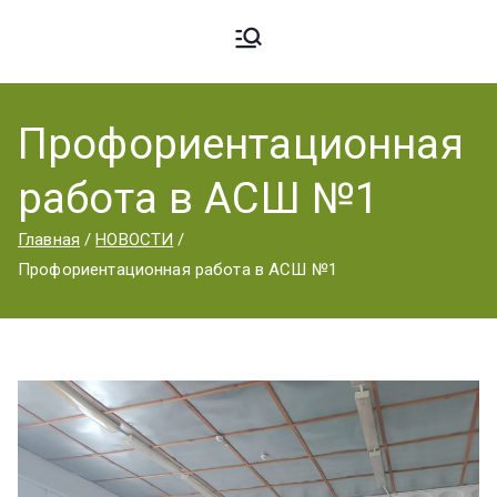
Ардато
ГБПОУ
«Ардатовский
Профориентационная
вский
аграрный
работа в АСШ №1
техникум».
Аграрн
Главная
НОВОСТИ
Профориентационная работа в АСШ №1
ый
Техник