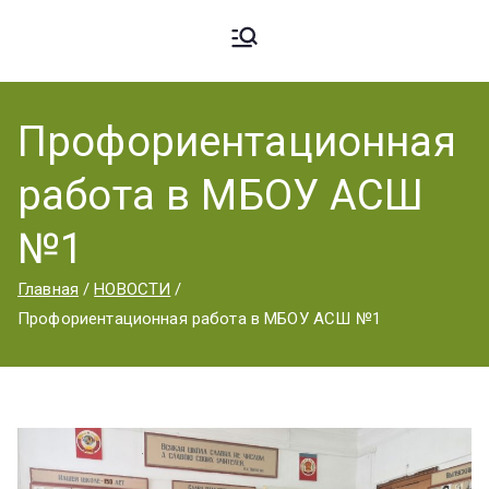
Ардато
ГБПОУ
«Ардатовский
Профориентационная
вский
аграрный
работа в МБОУ АСШ
техникум».
Аграрн
№1
Главная
НОВОСТИ
ый
Профориентационная работа в МБОУ АСШ №1
Техник