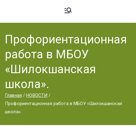
Ардато
ГБПОУ
«Ардатовский
Профориентационная
вский
аграрный
работа в МБОУ
техникум».
Аграрн
«Шилокшанская
школа».
ый
Главная
НОВОСТИ
Профориентационная работа в МБОУ «Шилокшанская
Техник
школа».