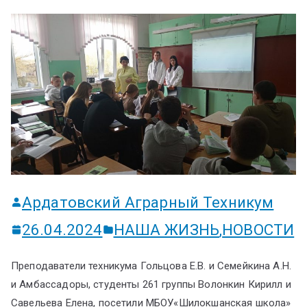
ум
Ардатовский Аграрный Техникум
26.04.2024
НАША ЖИЗНЬ
,
НОВОСТИ
Преподаватели техникума Гольцова Е.В. и Семейкина А.Н.
и Амбассадоры, студенты 261 группы Волонкин Кирилл и
Савельева Елена, посетили МБОУ«Шилокшанская школа»